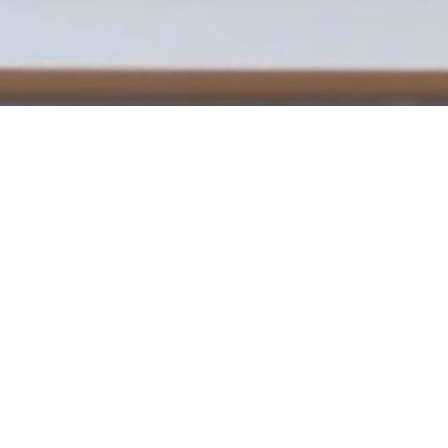
Demande de service
après-vente
Pour toutes questions relatives à votre projet ou pour
signaler un problème, n’hésitez pas à remplir le
formulaire de demande de service
après-vente
. Notre
équipe vous répondra en moins de 48 heures
ouvrables.
REMPLIR UNE DEMANDE