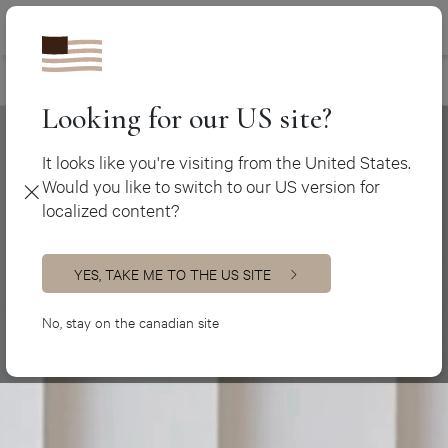
Canada (fr)
450 438-3388
Contact
>
Service après-vente
Canada (en)
USA (en)
Looking for our US site?
It looks like you're visiting from the United States.
Would you like to switch to our US version for
localized content?
YES, TAKE ME TO THE US SITE
No, stay on the canadian site