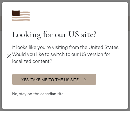
Canada (fr)
450 438-3388
Trouvez votre style
Canada (en)
USA (en)
Looking for our US site?
Toutes les cuisines
Zone inspiration
It looks like you're visiting from the United States.
Zone Inspiration
Would you like to switch to our US version for
Tous les contextes
localized content?
M’inspirer !
───────
YES, TAKE ME TO THE US SITE
« La créativité, c’est l’intelligence qui s’amuse. »
No, stay on the canadian site
– Albert Einstein