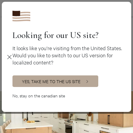
Canada (fr)
450 438-3388
Armoires de cuisine
>
Cuisines Farmhouse
Canada (en)
USA (en)
Looking for our US site?
Cuisines Farmhouse
It looks like you're visiting from the United States.
Would you like to switch to our US version for
localized content?
YES, TAKE ME TO THE US SITE
No, stay on the canadian site