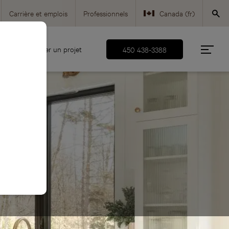
Carrière et emplois
Professionnels
Canada (fr)
Canada (en)
Démarrer un projet
450 438-3388
USA (en)