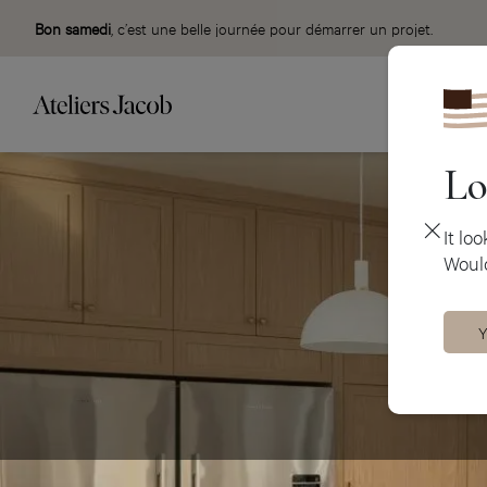
Bon samedi
, c’est une belle journée pour démarrer un projet.
Lo
It lo
Would
Y