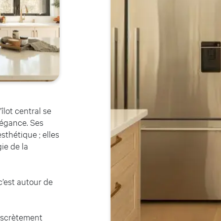
îlot central se
légance. Ses
thétique ; elles
ie de la
c’est autour de
discrètement