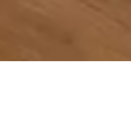
Nous desservons L’Assomption et
les environs
Rencontrez notre équipe de L’Assomption selon vos
disponibilités, que ce soit en personne ou en