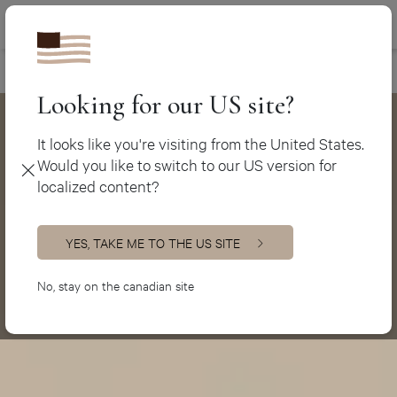
Canada (fr)
450 438-3388
Nos designers
>
Cuisinistes l’Assomption
Canada (en)
USA (en)
Looking for our US site?
It looks like you're visiting from the United States.
Would you like to switch to our US version for
localized content?
YES, TAKE ME TO THE US SITE
No, stay on the canadian site