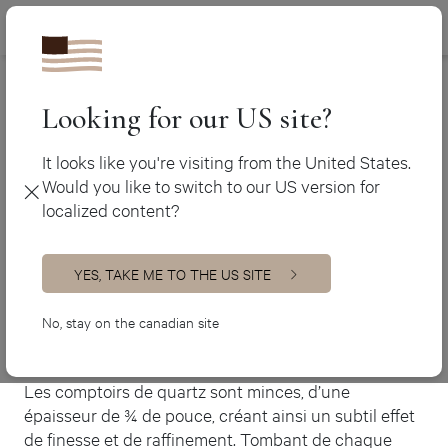
Canada (fr)
450 438-3388
Ateliers Jacob
>
La VIP
Canada (en)
USA (en)
Looking for our US site?
La VIP
It looks like you're visiting from the United States.
Would you like to switch to our US version for
Cuisine classique
localized content?
Des touches de modernité ont été ajoutées à cette
cuisine sophistiquée, pour apporter du renouveau au
style classique et traditionnel. Les différents tons de
YES, TAKE ME TO THE US SITE
gris sur les murs, les armoires et les comptoirs créent
un effet combinant chaleur et sobriété, pour un
No, stay on the canadian site
résultat résolument moderne, au goût du jour.
Les comptoirs de quartz sont minces, d’une
épaisseur de ¾ de pouce, créant ainsi un subtil effet
de finesse et de raffinement. Tombant de chaque