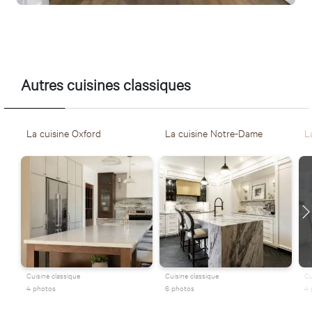
Autres cuisines classiques
La cuisine Oxford
La cuisine Notre-Dame
La
Cuisine classique
Cuisine classique
Cu
4 photos
6 photos
4 