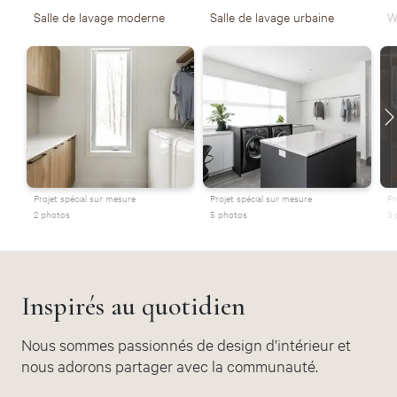
Salle de lavage moderne
Salle de lavage urbaine
W
Projet spécial sur mesure
Projet spécial sur mesure
Pr
2 photos
5 photos
3 
Inspirés au quotidien
Nous sommes passionnés de design d’intérieur et
nous adorons partager avec la communauté.