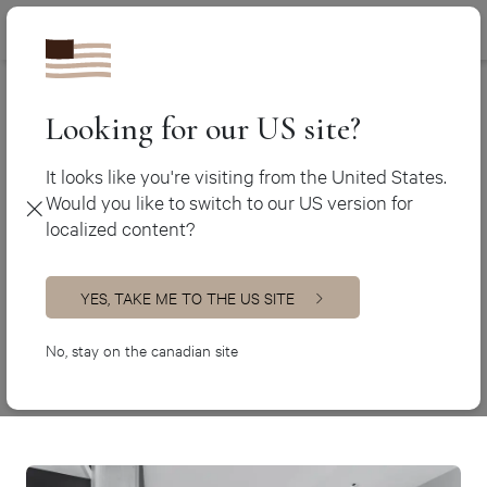
Canada (fr)
450 438-3388
Tendances Concept Montréal
>
Storage Unit
Canada (en)
USA (en)
Looking for our US site?
Storage Unit
It looks like you're visiting from the United States.
Would you like to switch to our US version for
Projet spécial sur mesure
localized content?
Fiche technique
YES, TAKE ME TO THE US SITE
Style
Walk-in, salle de lavage et projets sur mesure
No, stay on the canadian site
Ville
Mont-Tremblant