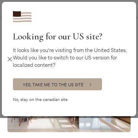
Canada (fr)
450 438-3388
Cuisines haut de gamme
Canada (en)
USA (en)
Looking for our US site?
Cuisines haut de gamme
It looks like you're visiting from the United States.
Would you like to switch to our US version for
localized content?
YES, TAKE ME TO THE US SITE
No, stay on the canadian site