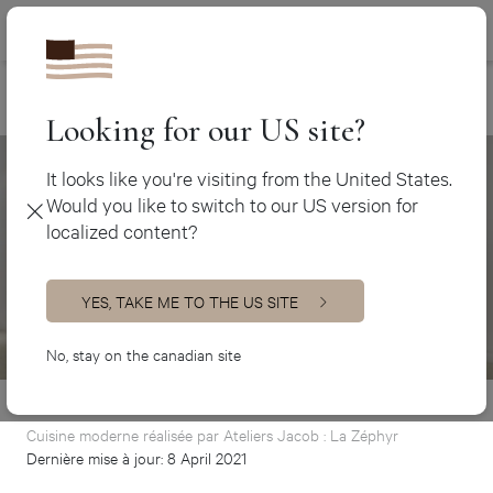
Canada (fr)
450 438-3388
Inspiration cuisine
>
Belle et fonctionnelle: comment rendre sa cuisine
Canada (en)
exceptionnelle?
USA (en)
Looking for our US site?
It looks like you're visiting from the United States.
Would you like to switch to our US version for
localized content?
YES, TAKE ME TO THE US SITE
No, stay on the canadian site
Cuisine moderne réalisée par Ateliers Jacob : La Zéphyr
Dernière mise à jour: 8 April 2021