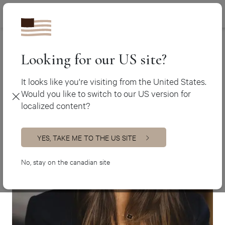
Canada (fr)
450 438-3388
Ateliers Jacob
>
Aurélie Bourque
Canada (en)
USA (en)
Looking for our US site?
It looks like you're visiting from the United States.
Would you like to switch to our US version for
localized content?
YES, TAKE ME TO THE US SITE
No, stay on the canadian site