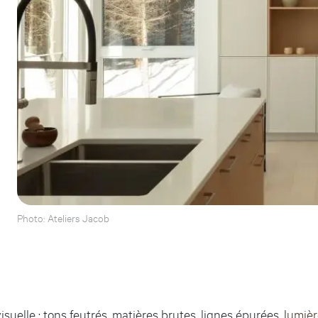
Photo: Ateliers Jacob
uelle : tons feutrés, matières brutes, lignes épurées, l
umièr