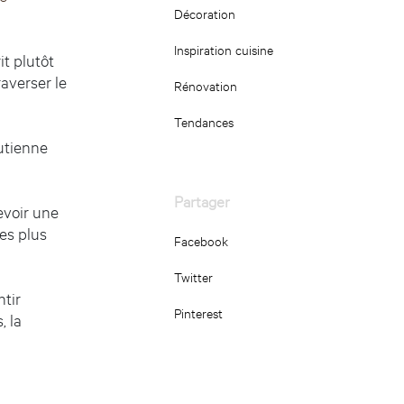
Décoration
Inspiration cuisine
it plutôt
raverser le
Rénovation
Tendances
outienne
Partager
evoir une
es plus
Facebook
Twitter
ntir
Pinterest
, la