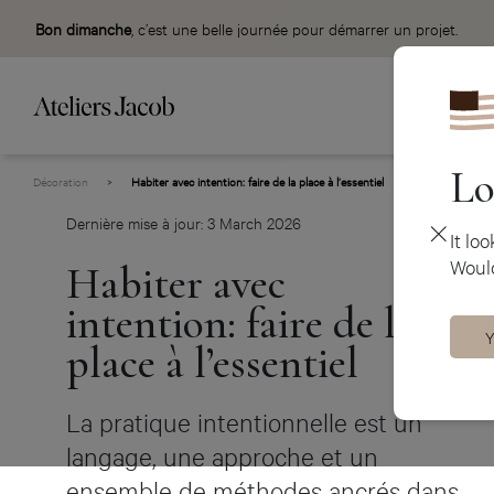
Bon dimanche
, c’est une belle journée pour démarrer un projet.
Lo
Décoration
>
Habiter avec intention: faire de la place à l’essentiel
Dernière mise à jour: 3 March 2026
It lo
Would
Habiter avec
intention: faire de la
Y
place à l’essentiel
La pratique intentionnelle est un
langage, une approche et un
ensemble de méthodes ancrés dans