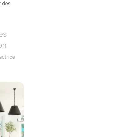
t des
es
on.
ectrice