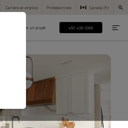
Carrière et emplois
Professionnels
Canada (fr)
Canada (en)
Démarrer un projet
450 438-3388
USA (en)