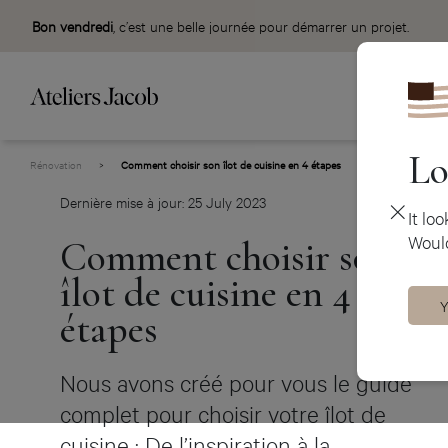
Bon vendredi
, c’est une belle journée pour démarrer un projet.
Lo
Rénovation
>
Comment choisir son îlot de cuisine en 4 étapes
Dernière mise à jour: 25 July 2023
It lo
Would
Comment choisir son
îlot de cuisine en 4
Y
étapes
Nous avons créé pour vous le guide
complet pour choisir votre îlot de
cuisine : De l’inspiration à la