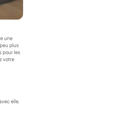
re une
 peu plus
s pour les
z votre
vec elle.