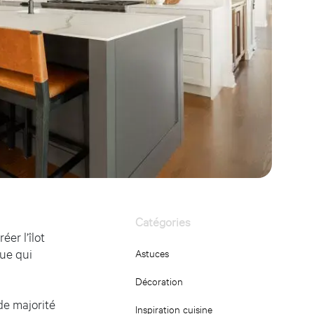
Catégories
er l’îlot
que qui
Astuces
Décoration
de majorité
Inspiration cuisine